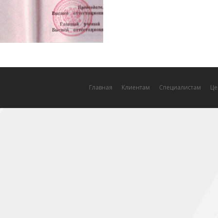
Главная
Клиентам
Специалистам
Це
rovence beauty
3 комментария