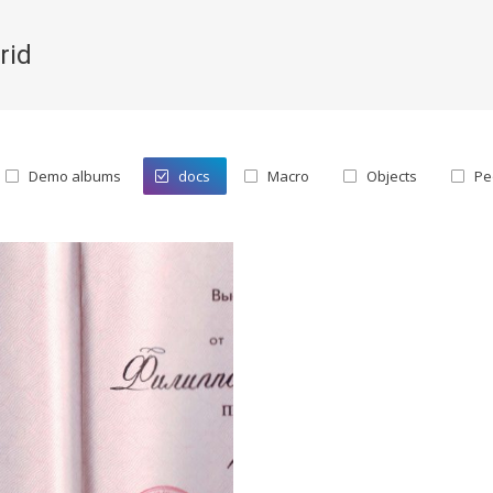
rid
You are here:
Demo albums
docs
Macro
Objects
Pe