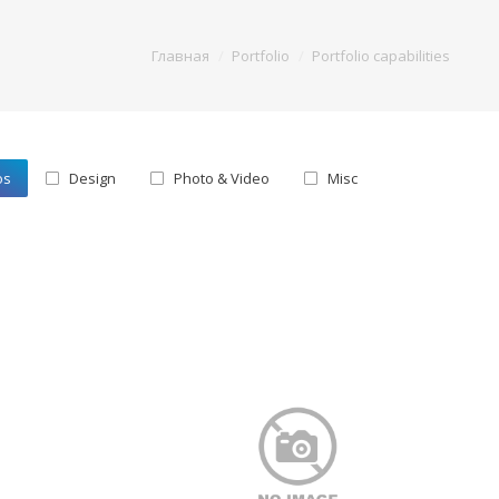
Главная
Portfolio
Portfolio capabilities
os
Design
Photo & Video
Misc