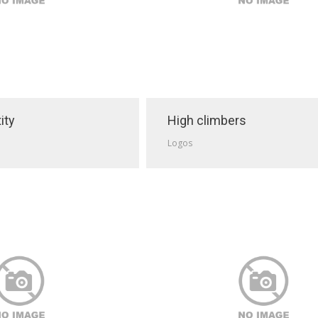
ity
High climbers
Logos