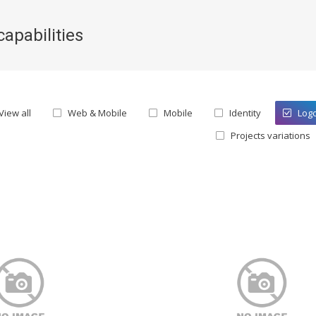
capabilities
You are here:
View all
Web & Mobile
Mobile
Identity
Log
Projects variations