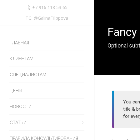
+7 916 118 53 65
TG: @GalinaFilippova
Fancy 
ГЛАВНАЯ
Optional subt
КЛИЕНТАМ
СПЕЦИАЛИСТАМ
ЦЕНЫ
You can 
НОВОСТИ
title & 
for every
СТАТЬИ
ПРАВИЛА КОНСУЛЬТИРОВАНИЯ