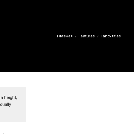
e:
Главная
Features
Fancy titles
ea height,
dually