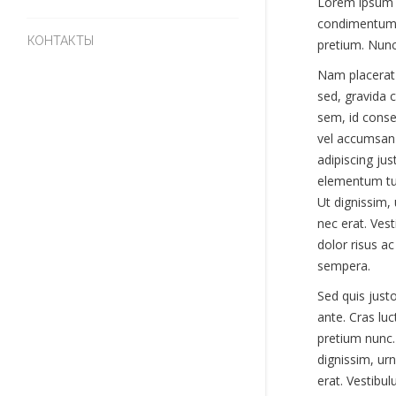
Lorem ipsum d
condimentum j
КОНТАКТЫ
pretium. Nunc 
Nam placerat 
sed, gravida 
sem, id conse
vel accumsan 
adipiscing jus
elementum tur
Ut dignissim,
nec erat. Ves
dolor risus a
sempera.
Sed quis justo
ante. Cras luc
pretium nunc.
dignissim, ur
erat. Vestibu