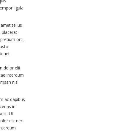
quis
tempor ligula
 amet tellus
 placerat
pretium orci,
justo
liquet
 dolor elit
itae interdum
umsan nisl
uam ac dapibus
ecenas in
lit. Ut
lor elit nec
 interdum