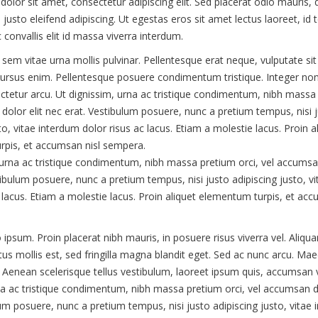
olor sit amet, consectetur adipiscing elit. Sed placerat odio mauris, 
usto eleifend adipiscing. Ut egestas eros sit amet lectus laoreet, id 
convallis elit id massa viverra interdum.
sem vitae urna mollis pulvinar. Pellentesque erat neque, vulputate sit
cursus enim. Pellentesque posuere condimentum tristique. Integer non
ctetur arcu. Ut dignissim, urna ac tristique condimentum, nibh massa 
dolor elit nec erat. Vestibulum posuere, nunc a pretium tempus, nisi 
to, vitae interdum dolor risus ac lacus. Etiam a molestie lacus. Proin a
pis, et accumsan nisl sempera.
 urna ac tristique condimentum, nibh massa pretium orci, vel accumsan
tibulum posuere, nunc a pretium tempus, nisi justo adipiscing justo, v
c lacus. Etiam a molestie lacus. Proin aliquet elementum turpis, et acc
 ipsum. Proin placerat nibh mauris, in posuere risus viverra vel. Aliq
tus mollis est, sed fringilla magna blandit eget. Sed ac nunc arcu. Ma
 Aenean scelerisque tellus vestibulum, laoreet ipsum quis, accumsan ve
na ac tristique condimentum, nibh massa pretium orci, vel accumsan do
lum posuere, nunc a pretium tempus, nisi justo adipiscing justo, vitae