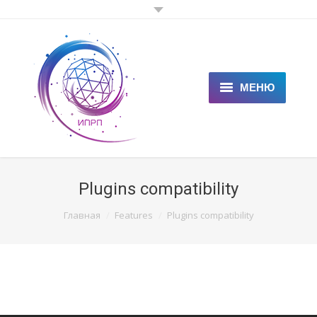
МЕНЮ
ГЛАВНАЯ
КЛИЕНТАМ
Plugins compatibility
СПЕЦИАЛИСТАМ
You are here:
Главная
Features
Plugins compatibility
ЦЕНЫ
НОВОСТИ
СТАТЬИ