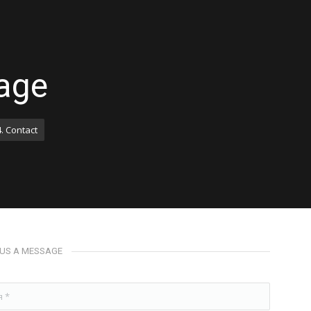
age
4. Contact
 US A MESSAGE
*