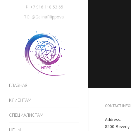
+7 916 118 53 65
TG: @GalinaFilippova
You are here:
ГЛАВНАЯ
КЛИЕНТАМ
CONTACT INF
СПЕЦИАЛИСТАМ
Address:
8500 Beverly
ЦЕНЫ