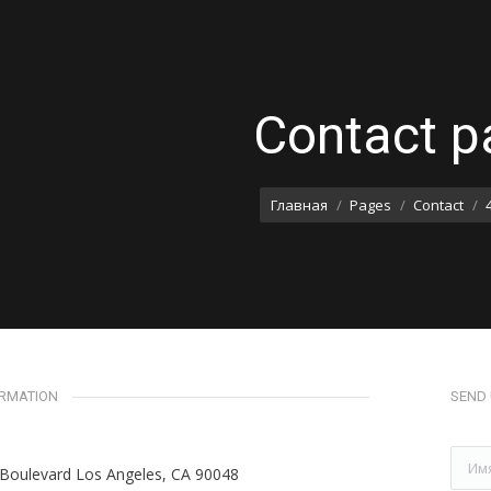
Contact p
Главная
Pages
Contact
ORMATION
SEND
Имя 
 Boulevard Los Angeles, CA 90048