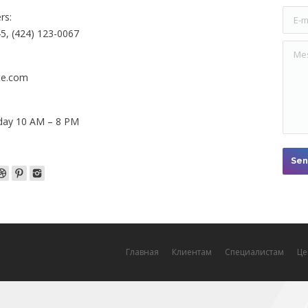
E-mai
rs:
5, (424) 123-0067
Mess
te.com
day 10 AM – 8 PM
Sen
Главная
Клиентам
Специалистам
Це