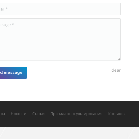
l *
age *
clear
d message
ны
Новости
Статьи
Правила консультирования
Контакты