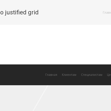
io justified grid
You are here:
Глав
Главная
Клиентам
Специалистам
Це