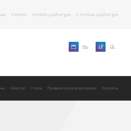
ная
Portfolio
Portfolio justified grid
5. Portfolio justified grid
ны
Новости
Статьи
Правила консультирования
Контакты