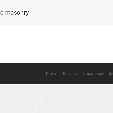
lio masonry
You are here:
Главная
Клиентам
Специалистам
Це