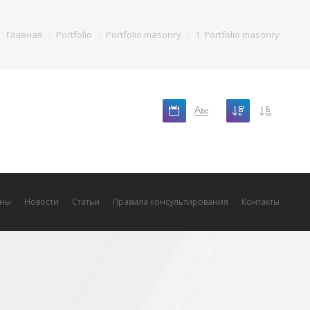
Главная
Portfolio
Portfolio masonry
1. Portfolio masonry
ны
Новости
Статьи
Правила консультирования
Контакты