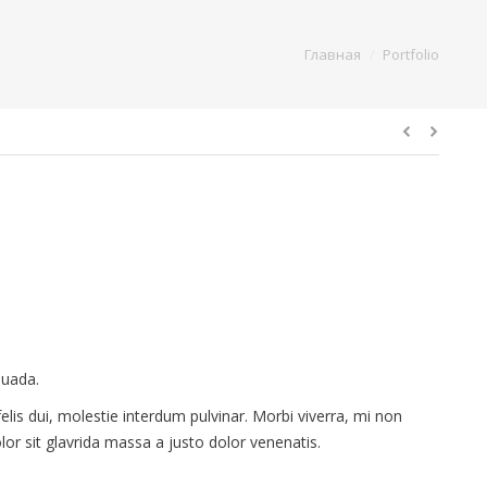
e here:
Главная
Portfolio
suada.
felis dui, molestie interdum pulvinar. Morbi viverra, mi non
lor sit glavrida massa a justo dolor venenatis.