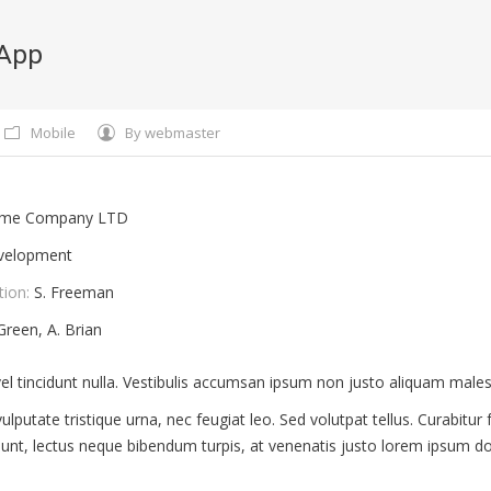
 App
You ar
Mobile
By
webmaster
me Company LTD
velopment
tion:
S. Freeman
Green, A. Brian
, vel tincidunt nulla. Vestibulis accumsan ipsum non justo aliquam male
lputate tristique urna, nec feugiat leo. Sed volutpat tellus. Curabitur 
idunt, lectus neque bibendum turpis, at venenatis justo lorem ipsum do