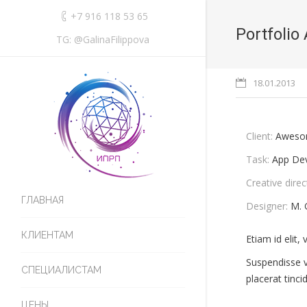
+7 916 118 53 65
Portfolio
TG: @GalinaFilippova
18.01.2013
Client:
Aweso
Task:
App De
Creative direc
ГЛАВНАЯ
Designer:
M. 
КЛИЕНТАМ
Etiam id elit
Suspendisse vu
СПЕЦИАЛИСТАМ
placerat tinc
ЦЕНЫ