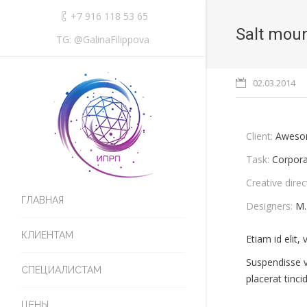
+7 916 118 53 65
Salt mou
TG: @GalinaFilippova
02.03.2014
Client:
Aweso
Task:
Corpora
Creative direc
ГЛАВНАЯ
Designers:
M.
КЛИЕНТАМ
Etiam id elit
Suspendisse vu
СПЕЦИАЛИСТАМ
placerat tinc
ЦЕНЫ