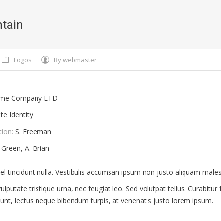
ntain
You 
Logos
By
webmaster
me Company LTD
te Identity
tion:
S. Freeman
 Green, A. Brian
, vel tincidunt nulla. Vestibulis accumsan ipsum non justo aliquam male
lputate tristique urna, nec feugiat leo. Sed volutpat tellus. Curabitur 
idunt, lectus neque bibendum turpis, at venenatis justo lorem ipsum.