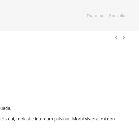
are here:
Главная
Portfolio
suada.
felis dui, molestie interdum pulvinar. Morbi viverra, mi non