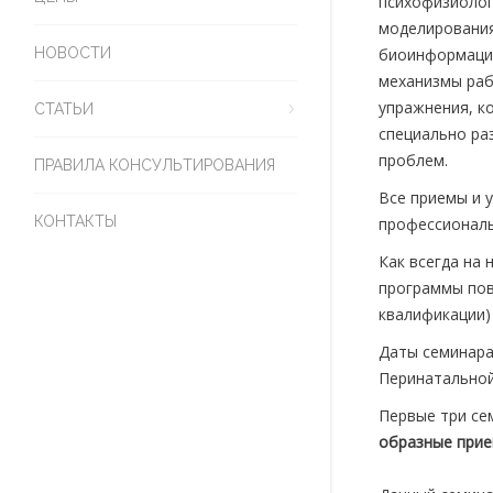
психофизиолог
моделирования
НОВОСТИ
биоинформацио
механизмы раб
упражнения, к
СТАТЬИ
специально ра
проблем.
ПРАВИЛА КОНСУЛЬТИРОВАНИЯ
Все приемы и 
КОНТАКТЫ
профессиональ
Как всегда на
программы пов
квалификации)
Даты семинара
Перинатальной
Первые три се
образные прие