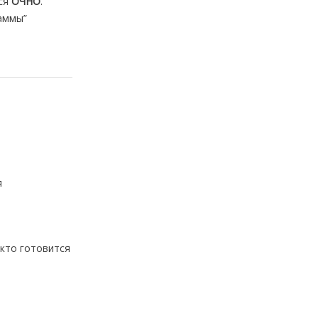
ся
ОЧНО
.
аммы”
я
 кто готовится