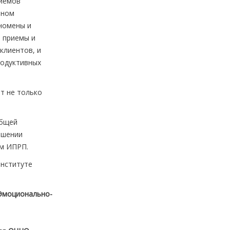
риемов
нном
номены и
 приемы и
клиентов, и
родуктивных
т не только
общей
ышении
ом ИПРП.
Институте
Эмоционально-