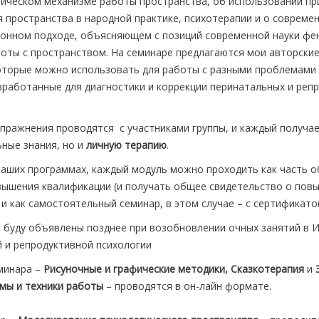
ическом механизме работы пространства, об использовании п
 пространства в народной практике, психотерапии и о совреме
нном подходе, объясняющем с позиций современной науки фе
оты с пространством. На семинаре предлагаются мои авторские
оторые можно использовать для работы с разными проблемами 
зработанные для диагностики и коррекции перинатальных и реп
упражнения проводятся с участниками группы, и каждый получае
ные знания, но и
личную терапию
.
 наших программах, каждый модуль можно проходить как часть 
ышения квалификации (и получать общее свидетельство о пов
 и как самостоятельный семинар, в этом случае – с сертификат
 буду объявлены позднее при возобновлении очных занятий в 
 и репродуктивной психологии
минара –
Рисуночные и графические методики,
Сказкотерапия
и
мы и техники работы
– проводятся в он-лайн формате.