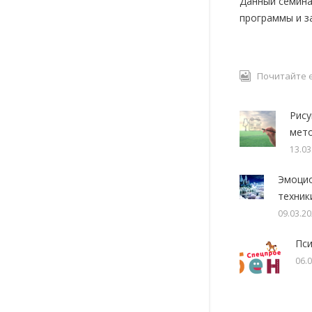
Данный семин
программы и з
Почитайте е
Рису
мет
13.03
Эмоцио
техник
09.03.2
Пс
06.