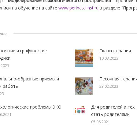
ар –
Моделирование психологического пространства
– проводит
аписи на обучение на сайте
www.perinatalinst.ru
в разделе “Прогр
ще...
ночные и графические
Сказкотерапия
одики
10.03.2023
.2023
нально-образные приемы и
Песочная терапи
и работы
23.02.2023
023
ихологические проблемы ЭКО
Для родителей и тех,
стать родителями
06.2021
05.06.2021