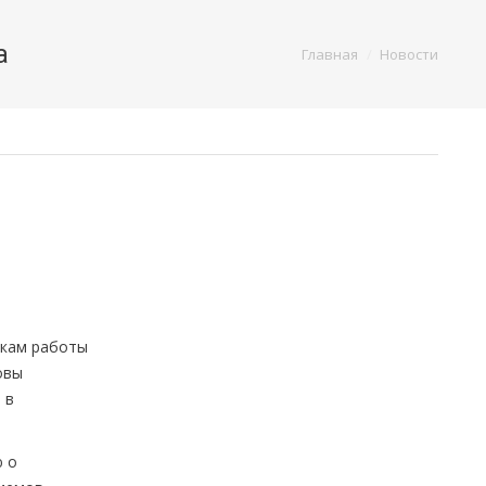
а
You are here:
Главная
Новости
икам работы
овы
 в
ю о