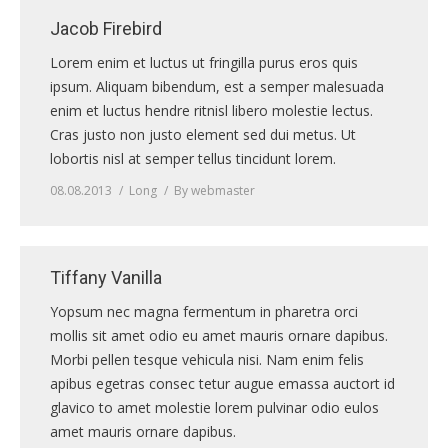
Jacob Firebird
Lorem enim et luctus ut fringilla purus eros quis
ipsum. Aliquam bibendum, est a semper malesuada
enim et luctus hendre ritnisl libero molestie lectus.
Cras justo non justo element sed dui metus. Ut
lobortis nisl at semper tellus tincidunt lorem.
08.08.2013
Long
By
webmaster
Tiffany Vanilla
Yopsum nec magna fermentum in pharetra orci
mollis sit amet odio eu amet mauris ornare dapibus.
Morbi pellen tesque vehicula nisi. Nam enim felis
apibus egetras consec tetur augue emassa auctort id
glavico to amet molestie lorem pulvinar odio eulos
amet mauris ornare dapibus.