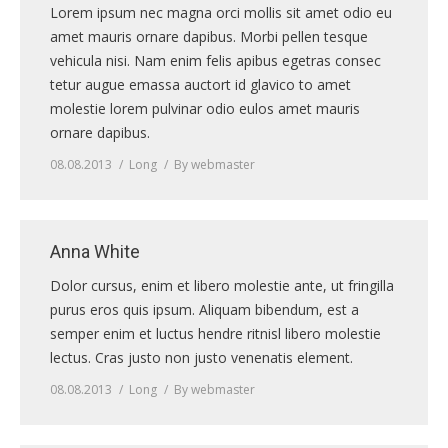
Lorem ipsum nec magna orci mollis sit amet odio eu
ПРАВИЛА
amet mauris ornare dapibus. Morbi pellen tesque
КОНСУЛЬТИРОВАНИЯ
vehicula nisi. Nam enim felis apibus egetras consec
tetur augue emassa auctort id glavico to amet
КОНТАКТЫ
molestie lorem pulvinar odio eulos amet mauris
ornare dapibus.
08.08.2013
Long
By
webmaster
Anna White
Dolor cursus, enim et libero molestie ante, ut fringilla
purus eros quis ipsum. Aliquam bibendum, est a
semper enim et luctus hendre ritnisl libero molestie
lectus. Cras justo non justo venenatis element.
08.08.2013
Long
By
webmaster