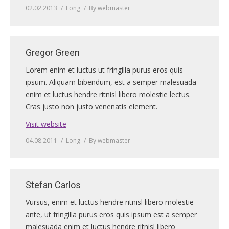
02.02.2013
Long
By
webmaster
Gregor Green
Lorem enim et luctus ut fringilla purus eros quis
ipsum. Aliquam bibendum, est a semper malesuada
enim et luctus hendre ritnisl libero molestie lectus.
Cras justo non justo venenatis element.
Visit website
04.08.2011
Long
By
webmaster
Stefan Carlos
Vursus, enim et luctus hendre ritnisl libero molestie
ante, ut fringilla purus eros quis ipsum est a semper
malesuada enim et luctus hendre ritnisl libero