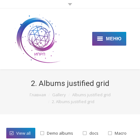
МЕНЮ
ГЛАВНАЯ
КЛИЕНТАМ
2. Albums justified grid
СПЕЦИАЛИСТАМ
You are here:
Главная
Gallery
Albums justified grid
ЦЕНЫ
2. Albums justified grid
НОВОСТИ
СТАТЬИ
View all
Demo albums
docs
Macro